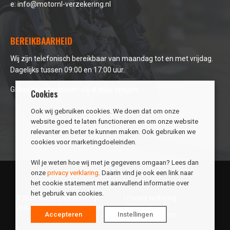
e:
info@motornl-verzekering.nl
BEREIKBAARHEID
Wij zijn telefonisch bereikbaar van maandag tot en met vrijdag.
Dagelijks tussen 09:00 en 17:00 uur.
Graag beantwoorden wij al jouw vragen
Cookies
Ook wij gebruiken cookies. We doen dat om onze
website goed te laten functioneren en om onze website
relevanter en beter te kunnen maken. Ook gebruiken we
cookies voor marketingdoeleinden.
Wil je weten hoe wij met je gegevens omgaan? Lees dan
onze
privacy verklaring
. Daarin vind je ook een link naar
het cookie statement met aanvullend informatie over
het gebruik van cookies.
© 2025 MotorNL verzekering |
Privacy verklaring
Disclaimer
Onderdeel van
Combimotors.nl
Accepteren
Instellingen
Cookiestatement