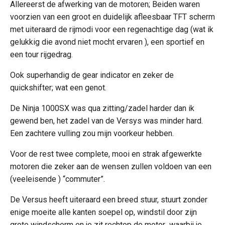
Allereerst de afwerking van de motoren; Beiden waren
voorzien van een groot en duidelijk afleesbaar TFT scherm
met uiteraard de rijmodi voor een regenachtige dag (wat ik
gelukkig die avond niet mocht ervaren ), een sportief en
een tour rijgedrag.
Ook superhandig de gear indicator en zeker de
quickshifter; wat een genot.
De Ninja 1000SX was qua zitting/zadel harder dan ik
gewend ben, het zadel van de Versys was minder hard.
Een zachtere vulling zou mijn voorkeur hebben.
Voor de rest twee complete, mooi en strak afgewerkte
motoren die zeker aan de wensen zullen voldoen van een
(veeleisende ) “commuter”.
De Versus heeft uiteraard een breed stuur, stuurt zonder
enige moeite alle kanten soepel op, windstil door zijn
grote windscherm en je zit rechtop de motor waarbij je