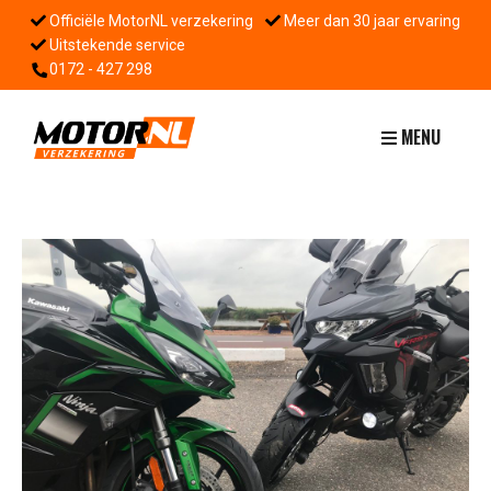
Officiële MotorNL verzekering
Meer dan 30 jaar ervaring
Uitstekende service
0172 - 427 298
MENU