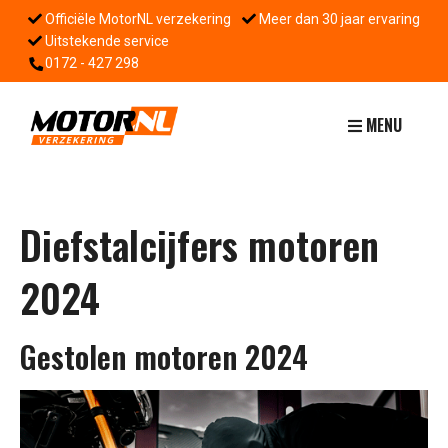
Officiële MotorNL verzekering
Meer dan 30 jaar ervaring
Uitstekende service
0172 - 427 298
MENU
Diefstalcijfers motoren
2024
Gestolen motoren 2024